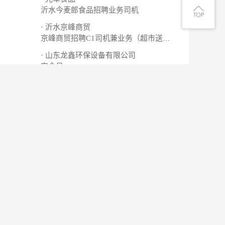
沂水今麦郎食品招聘业务司机
· 沂水京峰商贸
京峰商贸招聘C1司机兼业务（超市送货）
· 山东龙鑫环保设备有限公司
安全员
· 小淘米养发馆
招聘店长（保底4000）
查看更多
薪资待遇
更新时间
东青岛保税区
面议
08-06
0米
4000-5000元
08-06