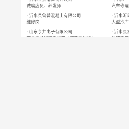
诚聘店员、养发师
汽车修理
· 沂水县鲁碧混凝土有限公司
· 沂水
维修岗
大型冷库
· 山东亨井电子有限公司
· 沂水
亨井电子招聘操作工（接收妈妈班）
日结搬家
· 沂水冠信食品贸易有限公司
· 山东
沂水白象方便面招聘送货司机
数控车床
热门职位
职位名称
公司名称
打包工配货员和入库、质检员、缝纫工、助理
山东中辉电子商
电商
招聘普工 叉车工 库管
山东迅销铝材有
技工/普工