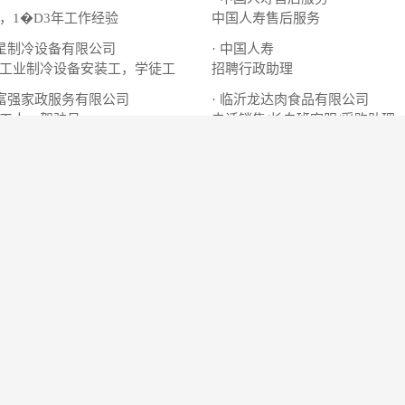
，1�D3年工作经验
中国人寿售后服务
沂星制冷设备有限公司
· 中国人寿
工业制冷设备安装工，学徒工
招聘行政助理
县富强家政服务有限公司
· 临沂龙达肉食品有限公司
工人、驾驶员
电话销售/长白班客服/采购助理
峰正机械有限公司
· 家保电梯服务部
工，维修工，女工
电梯安装
更多
工作地点
务有限公司
-山东省临沂市沂水县新车站
限公司
-东一环路阳光新城北向东30