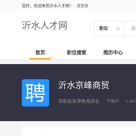
您好，欢迎来到沂水人才网！
请登录
沂水人才网
职位
首页
职位搜索
简历中心
沂水京峰商贸
贸易|批发|零售|租赁业
|
个体户
|
1-49