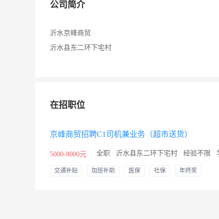
公司简介
沂水京峰商贸
沂水县东二环下宅村
在招职位
京峰商贸招聘C1司机兼业务（超市送货）
/
全职
/
沂水县东二环下宅村
/
经验不限
/
5000-8000元
交通补贴
加班补助
医保
社保
年终奖
节日福利
年假
婚假
其他补助