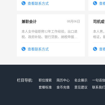
电话
查看联系方式
查
兼职会计
08月06日
司机或
本人女中级职称12年工作经验，出口退
本人男，
税、政府补贴、银行贷款、纳税申报、
格证，
为各类公司策划，设建新账，理乱账业
实，需
务，财务咨询等业务。欲求兼职会计工
查看联系方式
查
作
栏目导航:
职位搜索
简历中心
名企展示
一句话
套餐标准
金币充值
意见建议
联系我