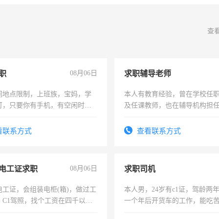
查
职
08月06日
求职辅导老师
间地点限制，上班族，宝妈，学
本人有教育经验，曾在学校任
可，只要你有手机，有空闲时
及任课教师，也在辅导机构担
单一结，一天二三十不成问题，
师，求周一至周五辅导老师的
四五十，每天挣零花钱没问题！
看联系方式
查看联系方式
电工证求职
08月06日
求职司机
电工证，会组装电柜(箱)，做过工
本人男，24岁有c1证，驾龄两
；C1驾照，找个工资在四千以
一个年后开货车的工作，能吃
强县以外需要有住宿，保险勿扰
加班。