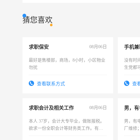
猜您喜欢
求职保安
08月06日
手机兼
最好是售楼部，商场，8小时，小区物业
没有时
勿扰
生党都
间，一
勤快的
查看联系方式
查
求职会计及相关工作
08月06日
男，有
本人 37岁，会计大专毕业，做账报税。
男，有
欲求一份全职会计等财务类工作。有会
厂维修
计证
上，枣