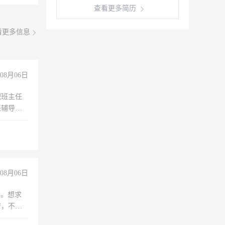
查看更多简历
看更多信息
08月06日
职班主任
任辅导教
工作
08月06日
年。想求
苦，不怕