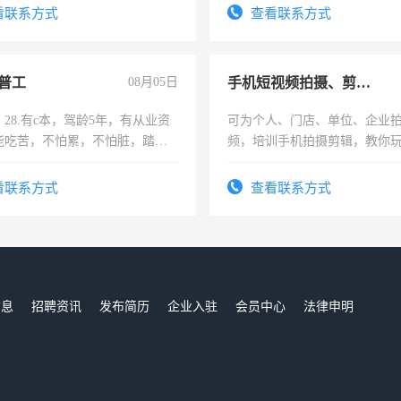
看联系方式
查看联系方式
普工
08月05日
手机短视频拍摄、剪辑、抖音快手
28.有c本，驾龄5年，有从业资
可为个人、门店、单位、企业
能吃苦，不怕累，不怕脏，踏
频，培训手机拍摄剪辑，教你
求稳定工作一份，保险不干
可为个人、门店、单位、企业
频，培训手机拍摄剪辑，教你
看联系方式
查看联系方式
音！你也可以成为拍摄达人！
成为拍摄达人！
信息
招聘资讯
发布简历
企业入驻
会员中心
法律申明
们