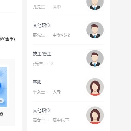
孔先生
·
高中
其他职位
邵先生
·
中专/技校
80金币)
技工/普工
y先生
·
0
客服
于女士
·
大专
其他职位
息
高女士
·
高中以下